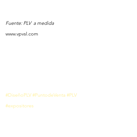
Fuente: PLV  a medida
www.vpvsl.com
#DiseñoPLV
#PuntodeVenta
#PLV
#expositores
marketing
Display