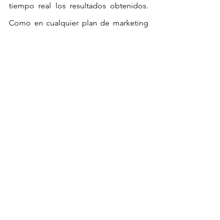
tiempo real los resultados obtenidos. 
Como en cualquier plan de marketing 
offline, tus esfuerzos en marketing 
online necesitan estar perfectamente 
planificados, además de tener una 
coherencia con el posicionamiento que 
queremos lograr, la personalidad de 
nuestra marca/empresa y la audiencia 
con la que nos comunicamos.
Àlex Vallbona,
Managing Director Spain en Birchbox
alex.vallbona@birchbox.com